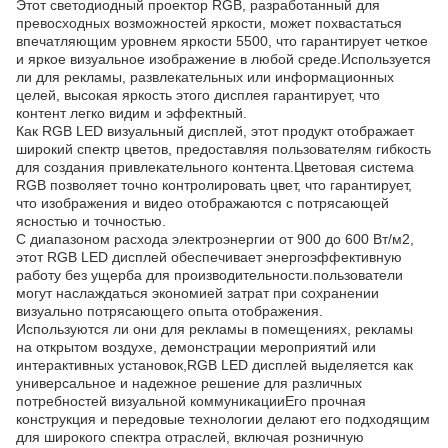
Этот светодиодный проектор RGB, разработанный для
превосходных возможностей яркости, может похвастаться
впечатляющим уровнем яркости 5500, что гарантирует четкое
и яркое визуальное изображение в любой среде.Используется
ли для рекламы, развлекательных или информационных
целей, высокая яркость этого дисплея гарантирует, что
контент легко видим и эффектный.
Как RGB LED визуальный дисплей, этот продукт отображает
широкий спектр цветов, предоставляя пользователям гибкость
для создания привлекательного контента.Цветовая система
RGB позволяет точно контролировать цвет, что гарантирует,
что изображения и видео отображаются с потрясающей
ясностью и точностью.
С диапазоном расхода электроэнергии от 900 до 600 Вт/м2,
этот RGB LED дисплей обеспечивает энергоэффективную
работу без ущерба для производительности.пользователи
могут наслаждаться экономией затрат при сохранении
визуально потрясающего опыта отображения.
Используются ли они для рекламы в помещениях, рекламы
на открытом воздухе, демонстрации мероприятий или
интерактивных установок,RGB LED дисплей выделяется как
универсальное и надежное решение для различных
потребностей визуальной коммуникацииЕго прочная
конструкция и передовые технологии делают его подходящим
для широкого спектра отраслей, включая розничную