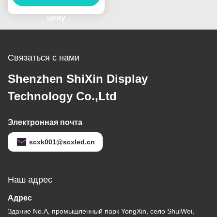
футбола
цену
Связаться с нами
Shenzhen ShiXin Display
Technology Co.,Ltd
Электронная почта
scxk001@scxled.cn
Наш адрес
Адрес
Здание No.A, промышленный парк YongXin, село ShuiWei,