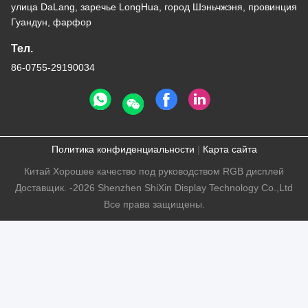
улица DaLang, заречье LongHua, город Шэньчжэня, провинция
Гуандун, фарфор
Тел.
86-0755-29190034
Политика конфиденциальности
|
Карта сайта
Китай Хорошее качество под руководством RGB дисплей
Доставщик. -2026 Shenzhen ShiXin Display Technology Co.,Ltd
Все права защищены.