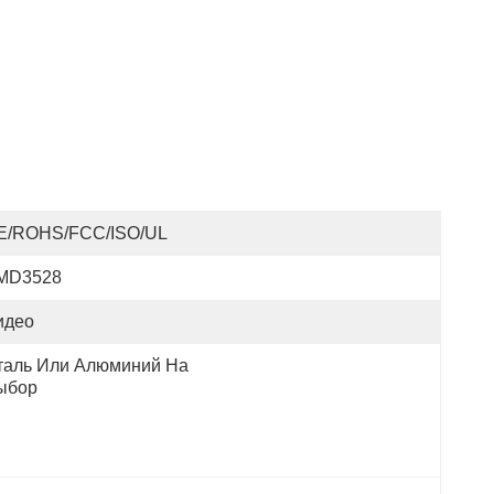
E/ROHS/FCC/ISO/UL
MD3528
идео
таль Или Алюминий На 
ыбор