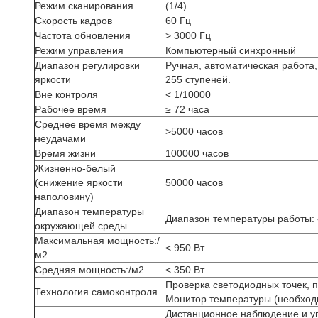
Режим сканирования
(1/4)
Скорость кадров
60 Гц
Частота обновления
> 3000 Гц
Режим управления
Компьютерный синхронный
Диапазон регулировки
Ручная, автоматическая работа
яркости
255 ступеней.
Вне контроля
< 1/10000
Рабочее время
≥ 72 часа
Среднее время между
>5000 часов
неудачами
Время жизни
100000 часов
Жизненно-белый
(снижение яркости
50000 часов
наполовину)
Диапазон температуры
Диапазон температуры работы: 
окружающей среды
Максимальная мощность:/
< 950 Вт
м2
Средняя мощность:/м2
< 350 Вт
Проверка светодиодных точек, п
Технология самоконтроля
Монитор температуры (необход
Дистанционное наблюдение и у