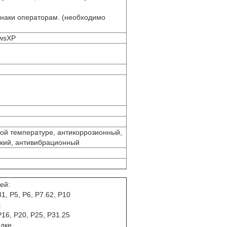
наки операторам. (необходимо
wsXP
кой температуре, антикоррозионный,
ский, антивибрационный
ей:
81, P5, P6, P7.62, P10
:
P16, P20, P25, P31.25
адке