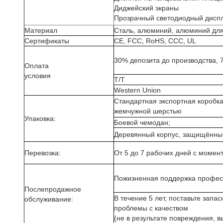
Диджейский экраны
Прозрачный светодиодный дисп
Материал
Сталь, алюминий, алюминий для
Сертификаты
CE, FCC, RoHS, CCC, UL
30% депозита до производства, 
Оплата
условия
T/T
Western Union
Стандартная экспортная коробк
жемчужной шерстью
Упаковка:
Боевой чемодан;
Деревянный корпус, защищённый
Перевозка:
От 5 до 7 рабочих дней с момен
Пожизненная поддержка профес
Послепродажное
В течение 5 лет, поставьте запа
обслуживание:
проблемы с качеством
(не в результате повреждения, 