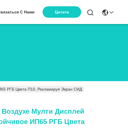
Связаться С Нами
Цитата
П65 РГБ Цвета П10, Рекламируя Экран СИД
 Воздухе Мулти Дисплей
ойчивое ИП65 РГБ Цвета