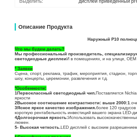
Выделить:
дисплей приведенный рг
Описание Продукта
Наружный P10 полноц
Что мы будем делать?
Мы профессиональный производитель, специализирующ
светодиодные дисплеи
И в помещениях, и на улице, OEM 
* Заявки
Сцена, спорт, реклама, трафик, мероприятия, стадион, торг
шоу, концерты, церемонии, развлечения и т.д.
*
Особенности:
1Первоклассный светодиодный чип.
Поставляется Nichi
яркости
2Высокое соотношение контрастности: выше 2000:1
.оч
3Ясное яркое качество изображения.
более 120 градусов
короткую рентабельность инвестиций вашего экрана LED-д
4Долгосрочная яркость:
Использовать высококачественный
люмен.
5- Высокая четкость.
LED дисплей с высоким разрешением