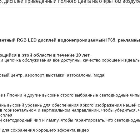
б
, 
дисплей приведенный полного цвета на открытом воздух
ветный RGB LED дисплей водонепроницаемый IP65, рекламны
ийся в этой области в течение 10 лет.
и цепочка обслуживания все доступны, качество хорошее и идеаль
овый центр, аэропорт, выставки, автосалоны, мода
a из Японии и другие высокие строго выбранные светодиодные чип
ень высокий уровень для обеспечения яркого изображения нашей 
 в горизонтальном и вертикальном направлении, чтобы убедиться, 
исплея
 светодиодный чип и лампу, чтобы гарантировать, что светодиодн
 для сохранения хорошего эффекта видео