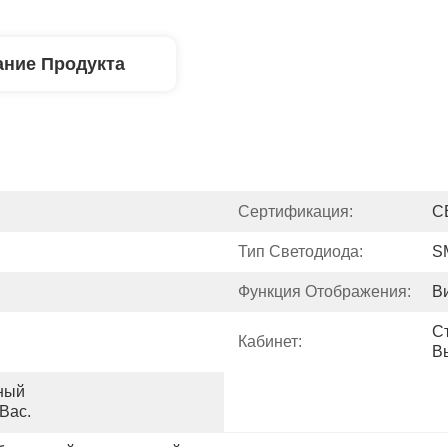
ние Продукта
Сертификация:
C
Тип Светодиода:
S
Функция Отображения:
В
С
Кабинет:
В
ный 
Вас.