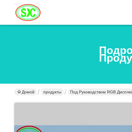
Подро
Проду
Домой
продукты
Под Руководством RGB Диспле