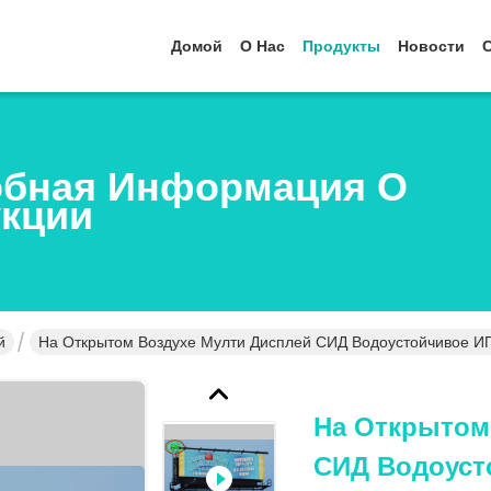
Домой
О Нас
Продукты
Новости
бная Информация О
кции
й
На Открытом Воздухе Мулти Дисплей СИД Водоустойчивое И
На Открытом
СИД Водоуст