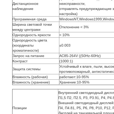
Дистанционное
неисправности,
наблюдение
отправлять предупреждающие з
настройка)
Программная среда
WindowsNT,Windows1999,Windo
Ширина световой точки
Отклонение < 3%
между центрами
Однородность яркости
< 10%
Однородность цвета
(координаты
±0.003
хроматичности)
Запрос на питание
AC85-264V ((50Hz-60Hz)
Контраст
(1000:1)
Устойчивый к влаге, пыли, высо
Защита системы
противопожарный, антистатиче
Влажность (рабочая)
работают:10-95%
Влажность (хранение)
Хранение:10-95%
Внутренний светодиодный диспл
П1,5 П2, П2.5, P3, P3.91, P4, P4.
Внешний светодиодный дисплей
Позиции
П4, П4.81, P5, P6, P8, P10, P12, 
Дисплей на танцевальной площ