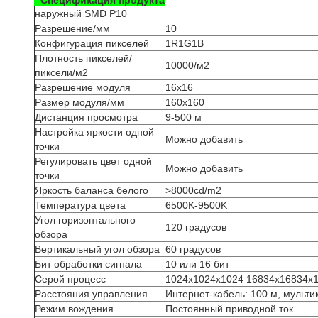
* Спецификация продукта
наружный SMD P10
Разрешение/мм
10
Конфигурация пикселей
1R1G1B
Плотность пикселей/
10000/м2
пиксели/м2
Разрешение модуля
16х16
Размер модуля/мм
160х160
Дистанция просмотра
9-500 м
Настройка яркости одной
Можно добавить
точки
Регулировать цвет одной
Можно добавить
точки
Яркость баланса белого
>8000cd/m2
Температура цвета
6500K-9500K
Угол горизонтального
120 градусов
обзора
Вертикальный угол обзора
60 градусов
Бит обработки сигнала
10 или 16 бит
Серой процесс
1024х1024х1024 16834х16834х
Расстояния управления
Интернет-кабель: 100 м, мульт
Режим вождения
Постоянный приводной ток