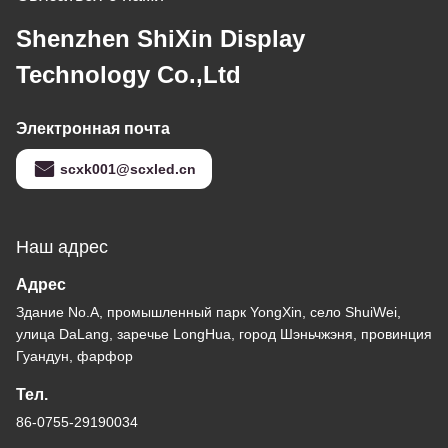
Shenzhen ShiXin Display
Technology Co.,Ltd
Электронная почта
scxk001@scxled.cn
Наш адрес
Адрес
Здание No.A, промышленный парк YongXin, село ShuiWei,
улица DaLang, заречье LongHua, город Шэньчжэня, провинция
Гуандун, фарфор
Тел.
86-0755-29190034