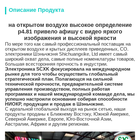
Описание Продукта
на открытом воздухе высокое определение
p4.81 привело афишу с видео яркого
изображения и высокой яркости
По мере того как самый профессиональный поставщик на
открытом воздухе и крытых дисплеев приведенных,
CO.
электроники Шэньчжэня Shichuangxike, Ltd
имеет самый
широкий охват дела, самые полные номенклатуры товаров,
большая всесторонняя прочность в индустрии.
Электроника SCXK фокусировала на международном
рынке для того чтобы осуществить глобальный
стратегический план. Полагающся на сильной
технической прочности, предварительной системе
управления производством, полных работая
программах и нашей международной команде дела, мы
успешно настроили основание собирая способности
НИОКР, продукции и продаж в Шэньчжэне.
С идеальной глобальной выходя на рынок сетью, наши
продукты проданы к Ближнему Востоку, Южной Америке,
Северной Америке, Европе, Юго-Восточной Азии,
Австралии, Африке и другим регионам.