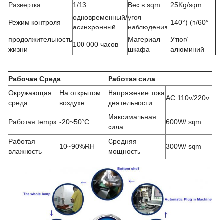
Развертка
1/13
Вес в sqm
25Kg/sqm
одновременный/
угол
Режим контроля
140°) (h/60°
асинхронный
наблюдения
продолжительность
Материал
Утюг/
100 000 часов
жизни
шкафа
алюминий
Рабочая Среда
Работая сила
Окружающая
На открытом
Напряжение тока
AC 110v/220v
среда
воздухе
деятельности
Максимальная
Работая temps
-20~50°C
600W/ sqm
сила
Работая
Средняя
10~90%RH
300W/
sqm
влажность
мощность