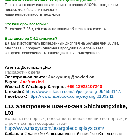
Как насчет вашем качестве приведенном дисплея?
Проверка во всем изготовляя осмотре process&100% прежде чем
пересылка обеспечит качество
наша непрерывность продуктов.
Что ваш срок поставки?
В течение 7-35 дней согласно вашим области и количеству.
Ваш дисплей СИД конкурсн?
Да, мы изготовитель приведенный дисплея на больше чем 10 лет.
Массовая и профессиональная продукция обеспечивает
конкурентоспособность нашего дисплея приведенного.
Агента
: Детеныши Джо
Разработчик дела.
Электронная почта:
Joe-young@scxled.cn
Skype:
JoeYscxled
Wechat & Whatsapp & чернь:
+86 13922107240
Linkedin:
https://www.linkedin.com/in/joe-young-0b4553147/
FaceBook:
https://www.facebook.com/joe.yang.3139241
CO. электроники Шэньчжэня Shichuangxinke,
Ltd
«клиента во-первых, целостности нововведение во-первых, и
стремиться для совершенства»
http://www.maoyt.com/test/rgbleddisplays.com/
Добавьте
: Здание No.A, промышленный парк YongXin, деревня