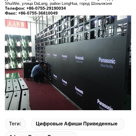
ShuiWei, улица DaLang, район LongHua, город Шэньчжэня
Телефон: +86-0755-29190034
Факс: +86-0755-36810049
Теги:
Цифровые Афиши Приведенные