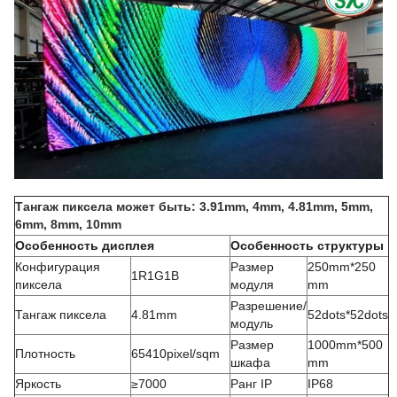
Тангаж пиксела может быть: 3.91mm, 4mm, 4.81mm, 5mm,
6mm, 8mm, 10mm
Особенность дисплея
Особенность структуры
Конфигурация
Размер
250mm*250
1R1G1B
пиксела
модуля
mm
Разрешение/
Тангаж пиксела
4.81mm
52dots*52dots
модуль
Размер
1000mm*500
Плотность
65410pixel/sqm
шкафа
mm
Яркость
≥7000
Ранг IP
IP68