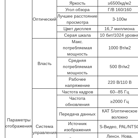
Яркость
≥6500кд/м2
Угол обзора
Г/В 160/160
Лучшее расстояние
Оптический
3-100м
просмотра
Цвет дисплея
16,7 миллиона
Серая шкала
10 бит/1024 уровн
Макс.
потребляемая
1000 Вт/м2
мощность
Средняя
Власть
потребляемая
500 Вт/м2
мощность
Рабочее
220 В/110 В
напряжение
Частота кадров
60--85 Гц
Частота
≥2000 Гц
обновления
КАТ 5/оптическое
Передача данных
волокно
Параметры
Источник
отображения
Система
S-Видео, PAL/NTS
изображения
управления
Линсн, Нова,