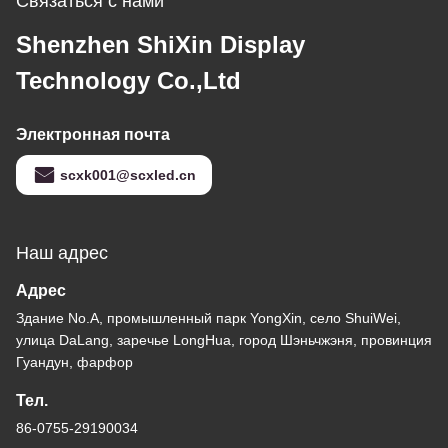
Связаться с нами
Shenzhen ShiXin Display
Technology Co.,Ltd
Электронная почта
scxk001@scxled.cn
Наш адрес
Адрес
Здание No.A, промышленный парк YongXin, село ShuiWei,
улица DaLang, заречье LongHua, город Шэньчжэня, провинция
Гуандун, фарфор
Тел.
86-0755-29190034