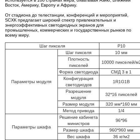
используется в 100 странах мира, охватывая Азию, Ближний
Восток, Америку, Европу и Африку.
От стадиона до телестанции, конференций и мероприятий,
SCXK предлагает широкий спектр привлекательных и
энергоэффективных светодиодных экранов для
промышленных, коммерческих и государственных рынков по
всему миру.
Шаг пикселя
Р10
Шаг пикселя
10 мм
Плотность
10000 пикселей/м
пикселей
Форма светодиода
СМД 3 в 1
Конфигурация
Параметры модуля
1R1G1B
светодиодов
Разрешение
32*16 пикселей
модуля
Размер модуля
320 мм*160 мм
Метод привода
1/4
Решение кабинета
96*96
министров
Параметры шкафа
Размер шкафа
960*960 мм
Вес шкафа
36 кг/м2