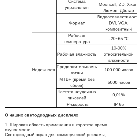
Система
Mooncell, ZD, Xixun
управления
Люмен, Дбстар
Видеосовместимос
Формат
DVI, VGA,
композитный
Рабочая
-20~65 ℃
температура
10-90%
Рабочая влажность
относительной
влажности
Продолжительность
Надежность
100 000 часов
жизни
MTBF (время без
5000 часов
сбоев)
Частота неудачных
0,01%
пикселей
IP-скорость
IP 65
О наших светодиодных дисплеях
1. Широкая область применения и короткое время
окупаемости:
Светодиодный экран для коммерческой рекламы,