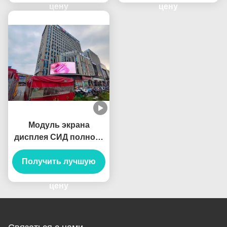
цену
производственным
цену
научным
менеджментом и
строгим контролем
для приложений
светодиодных
видеостен
Модуль экрана
дисплея СИД полного
цвета IP65 IP67 P6
SMD2727 RGB 32x32 на
Получить лучшую
открытом воздухе
цену