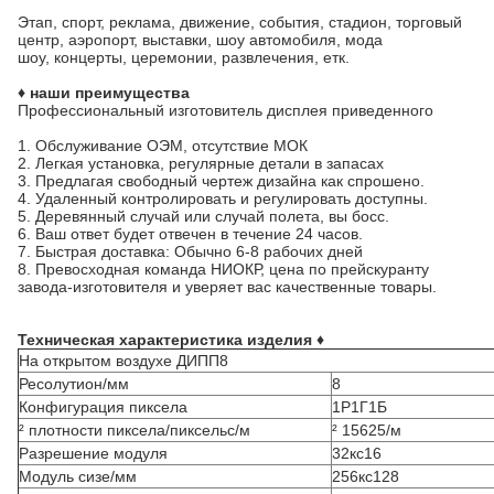
Этап, спорт, реклама, движение, события, стадион, торговый
центр, аэропорт, выставки, шоу автомобиля, мода
шоу, концерты, церемонии, развлечения, етк.
♦ наши преимущества
Профессиональный изготовитель дисплея приведенного
1.
Обслуживание ОЭМ, отсутствие МОК
2.
Легкая установка, регулярные детали в запасах
3.
Предлагая свободный чертеж дизайна как спрошено.
4.
Удаленный контролировать и регулировать доступны.
5.
Деревянный случай или случай полета, вы босс.
6.
Ваш ответ будет отвечен в течение 24 часов.
7.
Быстрая доставка: Обычно 6-8 рабочих дней
8.
Превосходная команда НИОКР, цена по прейскуранту
завода-изготовителя и уверяет вас качественные товары.
Техническая характеристика изделия ♦
На открытом воздухе ДИПП8
Ресолутион/мм
8
Конфигурация пиксела
1Р1Г1Б
² плотности пиксела/пиксельс/м
² 15625/м
Разрешение модуля
32кс16
Модуль сизе/мм
256кс128