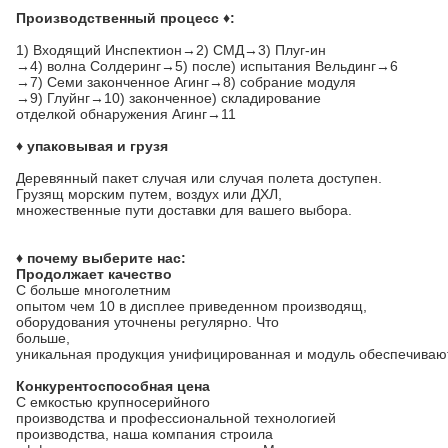
Производственный процесс ♦:
1)
Входящий Инспектион→2) СМД→3) Плуг-ин
→4) волна Солдеринг→5) после) испытания Вельдинг→6
→7) Семи законченное Агинг→8) собрание модуля
→9) Глуйнг→10) законченное) складирование
отделкой обнаружения Агинг→11
♦ упаковывая и грузя
Деревянный пакет случая или случая полета доступен.
Грузящ морским путем, воздух или ДХЛ,
множественные пути доставки для вашего выбора.
♦ почему выберите нас:
Продолжает качество
С больше многолетним
опытом чем 10 в дисплее приведенном производящ,
оборудования уточнены регулярно. Что
больше,
уникальная продукция унифицированная и модуль обеспечиваю
Конкурентоспособная цена
С емкостью крупносерийного
производства и профессиональной технологией
производства, наша компания строила