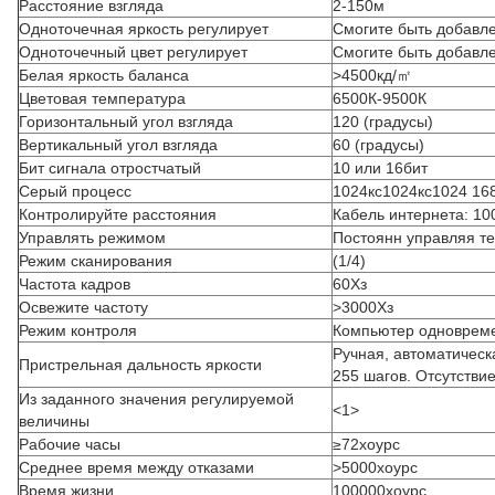
Расстояние взгляда
2-150м
Одноточечная яркость регулирует
Смогите быть добавл
Одноточечный цвет регулирует
Смогите быть добавл
Белая яркость баланса
>4500кд/㎡
Цветовая температура
6500К-9500К
Горизонтальный угол взгляда
120 (градусы)
Вертикальный угол взгляда
60 (градусы)
Бит сигнала отростчатый
10 или 16бит
Серый процесс
1024кс1024кс1024 16
Контролируйте расстояния
Кабель интернета: 1
Управлять режимом
Постоянн управляя т
Режим сканирования
(1/4)
Частота кадров
60Хз
Освежите частоту
>3000Хз
Режим контроля
Компьютер одноврем
Ручная, автоматическ
Пристрельная дальность яркости
255 шагов. Отсутстви
Из заданного значения регулируемой
<1>
величины
Рабочие часы
≥72хоурс
Среднее время между отказами
>5000хоурс
Время жизни
100000хоурс