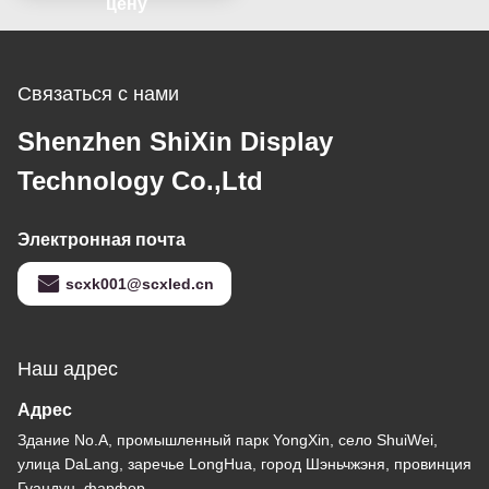
цену
Связаться с нами
Shenzhen ShiXin Display
Technology Co.,Ltd
Электронная почта
scxk001@scxled.cn
Наш адрес
Адрес
Здание No.A, промышленный парк YongXin, село ShuiWei,
улица DaLang, заречье LongHua, город Шэньчжэня, провинция
Гуандун, фарфор