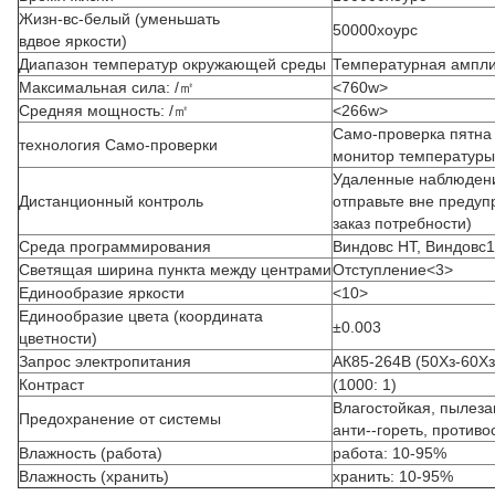
Жизн-вс-белый (уменьшать
50000хоурс
вдвое яркости)
Диапазон температур окружающей среды
Температурная ампли
Максимальная сила: /㎡
<760w>
Средняя мощность: /㎡
<266w>
Само-проверка пятна
технология Само-проверки
монитор температуры 
Удаленные наблюдени
Дистанционный контроль
отправьте вне предуп
заказ потребности)
Среда программирования
Виндовс НТ, Виндовс
Светящая ширина пункта между центрами
Отступление<3>
Единообразие яркости
<10>
Единообразие цвета (координата
±0.003
цветности)
Запрос электропитания
АК85-264В (50Хз-60Хз
Контраст
(1000: 1)
Влагостойкая, пылеза
Предохранение от системы
анти--гореть, противо
Влажность (работа)
работа: 10-95%
Влажность (хранить)
хранить: 10-95%