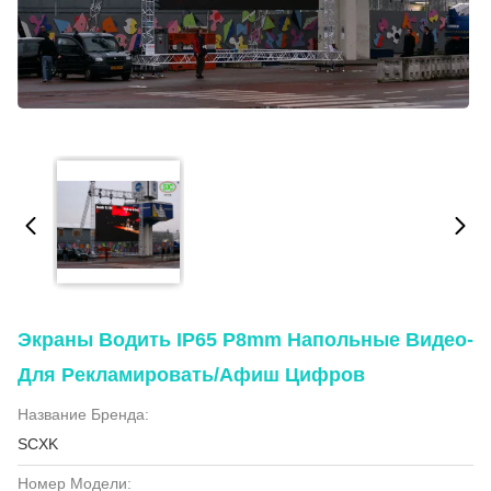
Экраны Водить IP65 P8mm Напольные Видео-
Для Рекламировать/афиш Цифров
Название Бренда:
SCXK
Номер Модели: