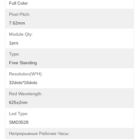
Full Color
Pixel Pitch:
7.62mm
Module Qty:
1pcs
Type:
Free Standing
Resolution(W*H):
32dots*16dots
Red Wavelength:
625±2nm
Led Type:
SMD3528
Непрерывные Рабочие Часы: