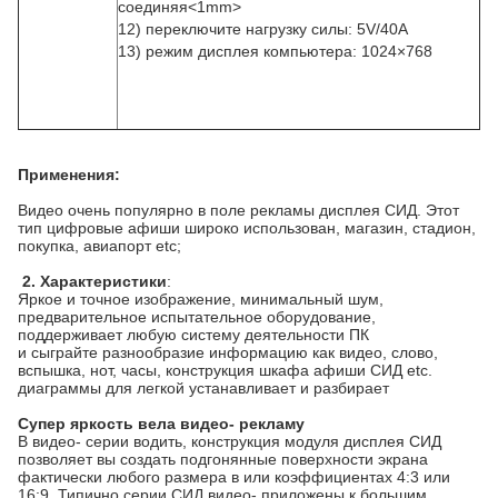
соединяя
<1mm>
12)
переключите нагрузку силы: 5V/40A
13)
режим дисплея компьютера: 1024×768
Применения:
Видео очень популярно в поле рекламы дисплея СИД. Этот
тип цифровые афиши широко использован, магазин, стадион,
покупка, авиапорт etc;
2. Характеристики
:
Яркое и точное изображение, минимальный шум,
предварительное испытательное оборудование,
поддерживает любую систему деятельности ПК
и сыграйте разнообразие информацию как видео, слово,
вспышка, нот, часы, конструкция шкафа афиши СИД etc.
диаграммы для легкой устанавливает и разбирает
Супер яркость вела видео- рекламу
В видео- серии водить, конструкция модуля дисплея СИД
позволяет вы создать подгонянные поверхности экрана
фактически любого размера в или коэффициентах 4:3 или
16:9. Типично серии СИД видео- приложены к большим