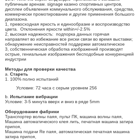
публичным аренам. signage казино спортивных центров,
дисплеи объявления коммунального обслуживания, средства,
коммерчески промотирование и другие применения большого
диапазона.
1, превосходная яркость и единообразие и воспроизводство
цвета. Отклонения яркости within+/-2.5%
2, высокая надежность: подпорка данных горячая
направляет во избежание все риски связи во время выставки;
обнаружение неисправностей поддержки автоматическое
3, собственническая обработка изображений производят
острые, гениальные изображения бесподобные конкуренцией
индустрии
Методы для проверки качества
a.
Стареть
1.
100% полно испытаний
Условие: 72 часа с серым уровнем 256
b.
Испытание вибрации
Условие: 3-5 минута вверх и вниз в ряде 5mm
Оборудование фабрики
Транспортер волны паяя, пульт ПК, машина волны паяя,
Машина автоматического клея лить, печатная машина затира
припоя,
Машина подачи Re паяя, автоматическая печатная машина
затира припоя,