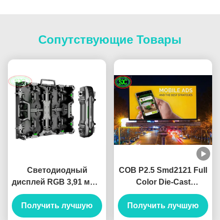
Сопутствующие Товары
Светодиодный
COB P2.5 Smd2121 Full
дисплей RGB 3,91 мм с
Color Die-Cast
сертификацией ISO
Aluminum Chassis
Получить лучшую
RHSO CE CB FCC
Rental LED Monitor
Получить лучшую
(Полноцветный литой