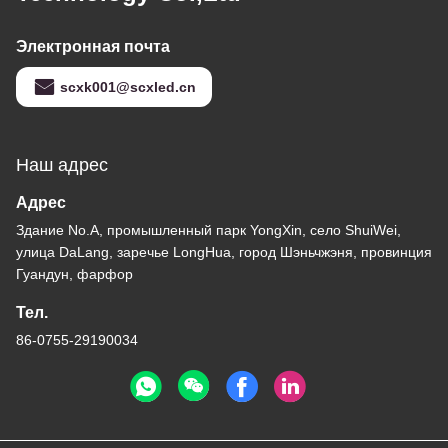
Электронная почта
scxk001@scxled.cn
Наш адрес
Адрес
Здание No.A, промышленный парк YongXin, село ShuiWei,
улица DaLang, заречье LongHua, город Шэньчжэня, провинция
Гуандун, фарфор
Тел.
86-0755-29190034