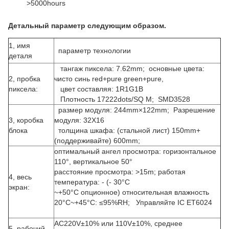
>5000hours
Детальный параметр следующим образом.
1, имя
параметр технологии
деталя
тангаж пиксела: 7.62mm; основные цвета:
2, пробка
чисто синь red+pure green+pure,
пиксела:
цвет составляя: 1R1G1B
Плотность 17222dots/SQ M; SMD3528
размер модуля: 244mm×122mm; Разрешение
3, коробка
модуля: 32X16
блока
толщина шкафа: (стальной лист) 150mm+
(поддерживайте) 600mm;
оптимальный ангел просмотра: горизонтальное
110°, вертикальное 50°
расстояние просмотра: >15m; работая
4, весь
температура: - (- 30°C
экран:
~+50°C опционное) относительная влажность
20°C~+45°C: ≤95%RH; Управляйте IC ET6024
AC220V±10% или 110V±10%, среднее
5, рабочий