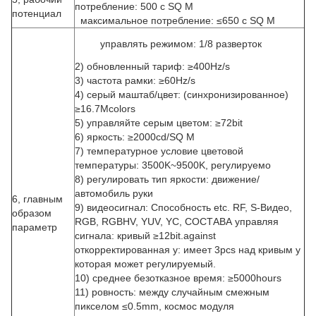
потребление: 500 с SQ M
потенциал
максимальное потребление: ≤650 с SQ M
управлять режимом: 1/8 разверток
2)
обновленный тариф: ≥400Hz/s
3)
частота рамки: ≥60Hz/s
4)
серый маштаб/цвет: (синхронизированное)
≥16.7Mcolors
5)
управляйте серым цветом: ≥72bit
6)
яркость: ≥2000cd/SQ M
7)
температурное условие цветовой
температуры: 3500K~9500K, регулируемо
8)
регулировать тип яркости: движение/
автомобиль руки
6, главным
9)
видеосигнал: Способность etc. RF, S-Видео,
образом
RGB, RGBHV, YUV, YC, СОСТАВА управляя
параметр
сигнала: кривый ≥12bit.against
откорректированная y: имеет 3pcs над кривым y
которая может регулируемый.
10)
среднее безотказное время: ≥5000hours
11)
ровность: между случайным смежным
пикселом ≤0.5mm, космос модуля